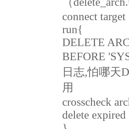
（delete_arc
connect target
run{
DELETE AR
BEFORE 'S
日志,怕哪天
用
crosscheck arc
delete expired 
}