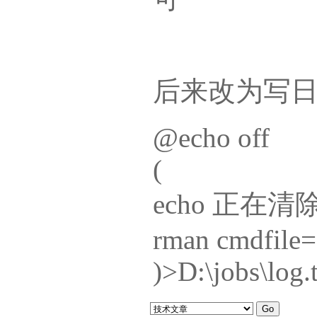
后来改为写
@echo off
(
echo 正在清
rman cmdfile=D
)>D:\jobs\log