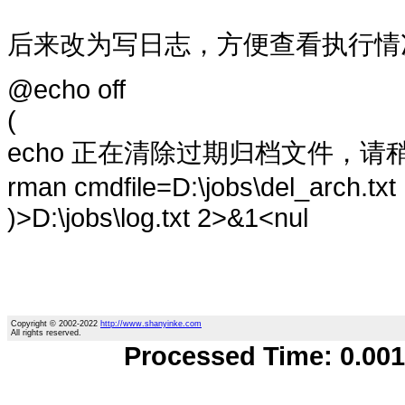
后来改为写日志，方便查看执行情
@echo off
(
echo 正在清除过期归档文件，请稍等.
rman cmdfile=D:\jobs\del_arch.txt
)>D:\jobs\log.txt 2>&1<nul
Copyright © 2002-2022
http://www.shanyinke.com
All rights reserved.
Processed Time: 0.0015