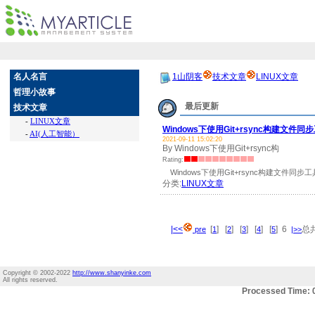
名人名言
1山阴客
技术文章
LINUX文章
哲理小故事
最后更新
技术文章
-
LINUX文章
Windows下使用Git+rsync构建文件同
-
AI(人工智能）
2021-09-11 15:02:20
By Windows下使用Git+rsync构
Rating:
Windows下使用Git+rsync构建文件同步工
分类:
LINUX文章
|<<
[
] [
] [
] [
] [
] 6
总共
pre
1
2
3
4
5
|>>
Copyright © 2002-2022
http://www.shanyinke.com
All rights reserved.
Processed Time: 0.