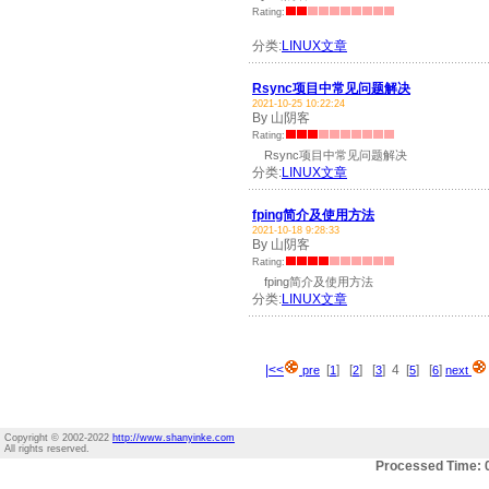
Rating:
分类:
LINUX文章
Rsync项目中常见问题解决
2021-10-25 10:22:24
By 山阴客
Rating:
Rsync项目中常见问题解决
分类:
LINUX文章
fping简介及使用方法
2021-10-18 9:28:33
By 山阴客
Rating:
fping简介及使用方法
分类:
LINUX文章
|<<
[
] [
] [
] 4 [
] [
]
pre
1
2
3
5
6
next
Copyright © 2002-2022
http://www.shanyinke.com
All rights reserved.
Processed Time: 0.